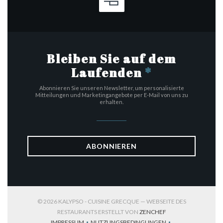
Bleiben Sie auf dem
Laufenden
*
Abonnieren Sie unseren Newsletter, um personalisierte
Mitteilungen und Marketingangebote per E-Mail von uns zu
erhalten.
ABONNIEREN
© 2026 KALYPSO - CUISINE GRECQUE — WEBSEITE DES
((ÖFFNET EIN NEUES
RESTAURANTS ERSTELLT VON
ZENCHEF
IMPRESSUM
NUTZUNGSBEDINGUNGEN