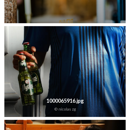
1000065916.jpg
© nicolas zg