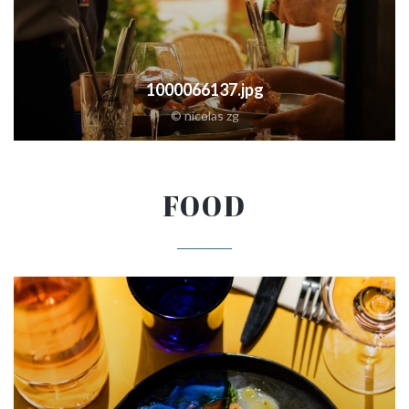
1000066137.jpg
© nicolas zg
FOOD