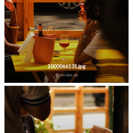
1000066131.jpg
© nicolas zg