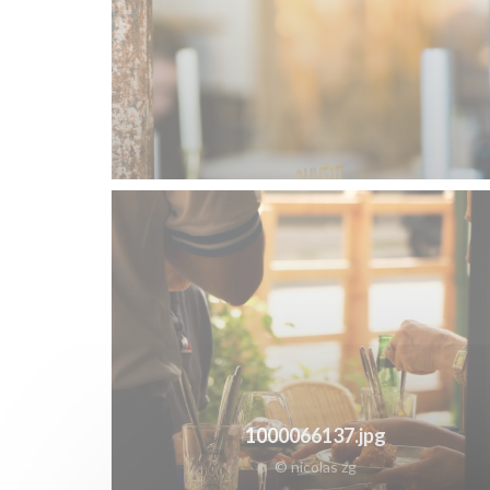
1000066137.jpg
© nicolas zg