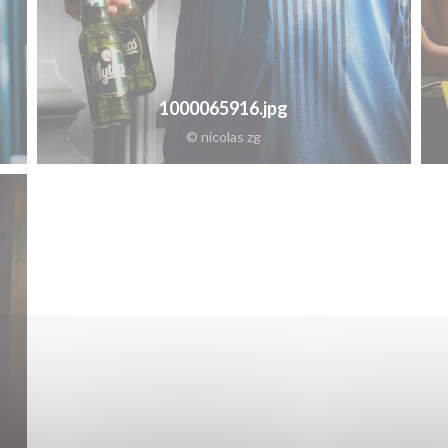
1000065916.jpg
© nicolas zg