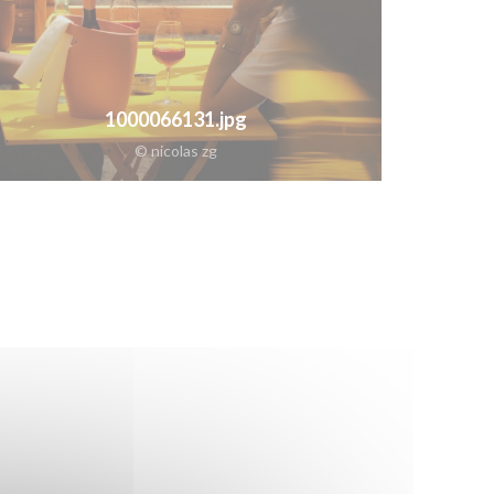
1000066131.jpg
© nicolas zg