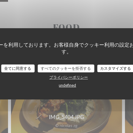
FOOD
ーを利用しております。お客様自身でクッキー利用の設定
す。
全てに同意する
すべてのクッキーを拒否する
カスタマイズする
プライバシーポリシー
undefined
IMG_5404.JPG
© nicolas zg