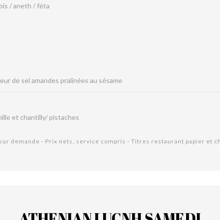
ois / aneth / féta
 fleur de sel amandes pralinées au sésame
lle et chantilly/ pistaches
 sur demande - Prix nets, service compris - Titres restaurant papier et 
ATHENIAN LUCNH SAMEDI