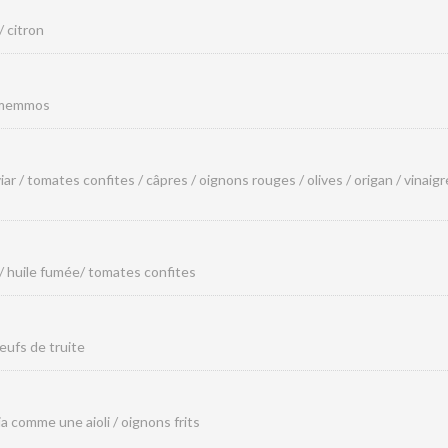
/ citron
s memmos
r / tomates confites / câpres / oignons rouges / olives / origan / vinaig
 / huile fumée/ tomates confites
eufs de truite
ia comme une aioli / oignons frits