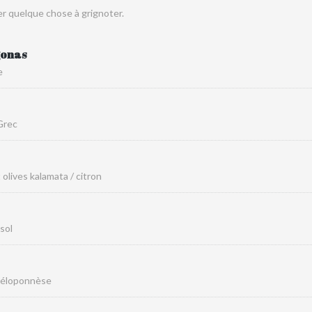
er quelque chose à grignoter.
gonas
e
 Grec
 olives kalamata / citron
sol
u Péloponnèse