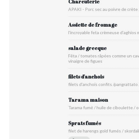
Charcuterie
APAKI - Porc sec au poivre de crète 
Assiette de fromage
l'incroyable feta crèmeuse d'aghio
salade grecque
Fêta / tomates râpées comme un cavia
vinaigre de figues
filets d'anchois
filets d'anchois confits /pangrattato
Tarama maison
Tarama fumé / huile de ciboulette / o
Sprats fumés
filet de harengs gold fumés / skordal