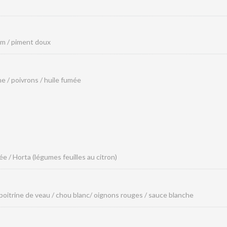
ym / piment doux
e / poivrons / huile fumée
 / Horta (légumes feuilles au citron)
 poitrine de veau / chou blanc/ oignons rouges / sauce blanche