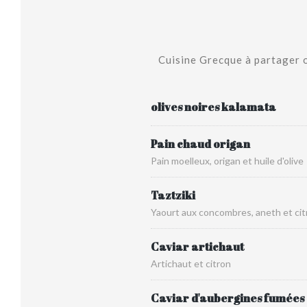
Cuisine Grecque à partager o
olives noires kalamata
Pain chaud origan
Pain moelleux, origan et huile d'olive
Taztziki
Yaourt aux concombres, aneth et cit
Caviar artichaut
Artichaut et citron
Caviar d'aubergines fumées