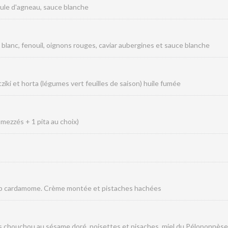
aule d'agneau, sauce blanche
 blanc, fenouil, oignons rouges, caviar aubergines et sauce blanche
ziki et horta (légumes vert feuilles de saison) huile fumée
 mezzés + 1 pita au choix)
irop cardamome. Crème montée et pistaches hachées
es chouchou au sésame doré, noisettes et pisaches, miel du Péloponnèse