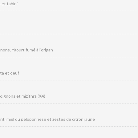
et tahini
ignons, Yaourt fumé à l'origan
éta et oeuf
oignons et mizithra (X4)
rit, miel du péloponnèse et zestes de citron jaune