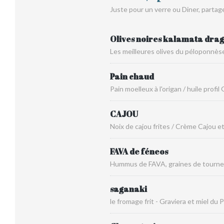
Juste pour un verre ou Diner, partag
Olives noires kalamata dra
Les meilleures olives du péloponnès
Pain chaud
Pain moelleux à l'origan / huile profil
CAJOU
Noix de cajou frites / Crème Cajou et
FAVA de féneos
Hummus de FAVA, graines de tourne
saganaki
le fromage frit - Graviera et miel d