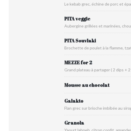
Le kebab grec, échine de porc et ép
PITA veggie
Aubergine grillées et marinées, chou
PITA Souvlaki
Brochette de poulet à la flamme, tzat
MEZZE for 2
Grand plateau à partager ( 2 dips + 2
Mousse au chocolat
Galakto
Flan grec sur brioche imbibée au s
Granola
Yaourt labneh, citron confit, amand