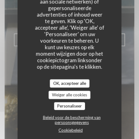
aan sociale netwerken) of
Grecque
gepersonaliseerde
advertenties of inhoud weer
te geven. Klik op 'OK,
GRIEKS RESTAURANT
|
PARIS
accepteer alle', 'Weiger alle' of
'Personaliseer' om uw
RESERVEER EEN TAFEL
voorkeuren te beheren. U
kunt uw keuzes op elk
moment wijzigen door op het
cookiepictogram linksonder
op de sitepagina's te klikken.
OK, accepteer alle
Weiger alle cookies
Personaliseer
Beleid voor de bescherming van
persoonsgegevens
Cookiebeleid