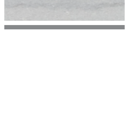
KALYPSO - Cuisine
Grecque
Kalypso verwelkomt u in een maritieme sfeer
voor een smakelijke reis door de marktkeuken
die de hoofdrol speelt in
zeevruchten.Schelpdieren, marinades en fruit
wachten op u volgens uw wensen en een menu dat
voortdurend wordt vernieuwd volgens de
aankomsten en de recepten die zijn opgegraven